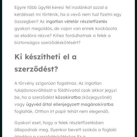
Egyre több ügyfél keresi fel irodánkat azzal a
kérdéssel: mi történik, ha a vevő nem tud fizetni egy
összegben? Az
ingatlan vételár részletfizetés
gyakori megoldás, de vajon van ennek kockázata
az eladóra nézve? Kihez fordulhatnak a felek a
biztonságos szerződéskötésért?
Ki készítheti el a
szerződést?
A törvény szigorúan fogalmaz. Az ingatlan
tulajdonosváltását a földhivatal csak akkor jegyzi
be, ha a szerződést
közokiratba
(közjegyzőnél)
vagy
ügyvéd által ellenjegyzett magánokiratba
foglalták. Otthon írt papír tehát nem elegendő.
Gyakori eset, hogy a felek részletfizetésben
állapodnak meg. Ilyenkor bevett szokás a foglaló
átadása a szerződéskötéskor. Ez a