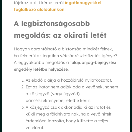
tájékoztatást kérhet erről
ingatlanügyekkel
foglalkozó aloldalunkon
.
A legbiztonságosabb
megoldás: az okirati letét
Hogyan garantálható a biztonság mindkét félnek,
ha felmerül az ingatlan vételár részletfizetés igénye?
A leggyakoribb megoldás a
tulajdonjog-bejegyzési
engedély letétbe helyezése
.
Az eladó aláírja a hozzájáruló nyilatkozatot.
Ezt az iratot nem adják oda a vevőnek, hanem
a közjegyző (vagy ügyvéd)
páncélszekrényébe, letétbe kerül.
A közjegyző csak akkor adja ki az iratot és
küldi meg a földhivatalnak, ha a vevő hitelt
érdemlően igazolta, hogy kifizette a teljes
vételárat.