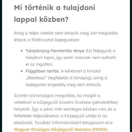
Mi történik a tulajdoni
lappal közben?
Amíg a teljes vételár nem érkezik meg, két megoldás
létezik a földhivatali bejegyzésre:
Tulajdonjog-fenntartás ténye
: Ezt feljegyzik a
tulajdoni lapra, így senki másnak nem adható
el az ingatlan.
Függőben tartás
: A kérelmet a hivatal
„félreteszi” (legfeljebb 6 hónapig), amíg a
bejegyzési engedély meg nem érkezik.
Szintén biztonságos megoldás, ha magát a
vételárat is közjegyzői bizalmi őrzésbe (pénzletétbe)
helyezik. Így a pénz már semleges kézben van, és a
feltételek teljesülésekor a közjegyző utalja ki az
eladónak. További információkért látogasson el a
Magyar Országos Közjegyzői Kamara (MOKK)