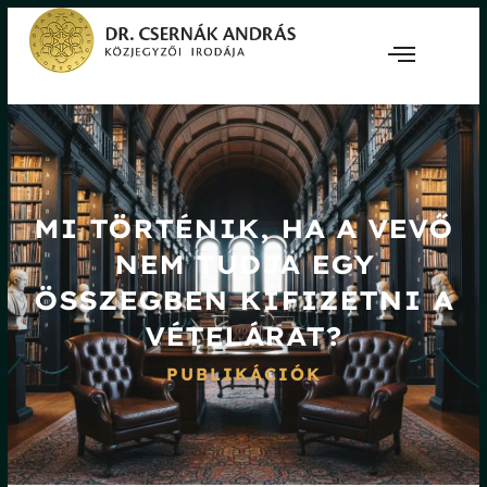
MI TÖRTÉNIK, HA A VEVŐ
NEM TUDJA EGY
ÖSSZEGBEN KIFIZETNI A
VÉTELÁRAT?
PUBLIKÁCIÓK