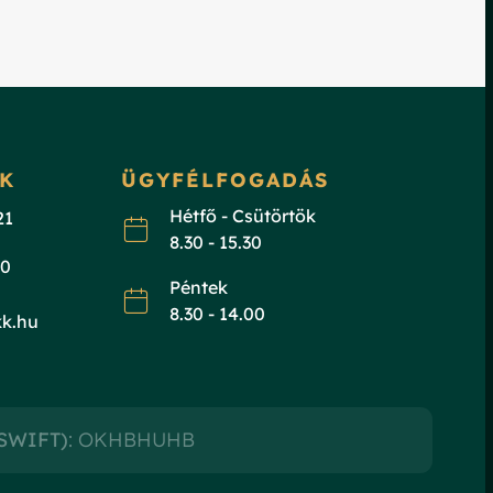
K
ÜGYFÉLFOGADÁS
Hétfő - Csütörtök
21
8.30 - 15.30
50
Péntek
8.30 - 14.00
k.hu
(SWIFT)
: OKHBHUHB