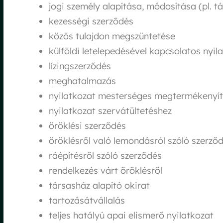
jogi személy alapítása, módosítása (pl. t
kezességi szerződés
közös tulajdon megszüntetése
külföldi letelepedésével kapcsolatos nyil
lízingszerződés
meghatalmazás
nyilatkozat mesterséges megtermékenyí
nyilatkozat szervátültetéshez
öröklési szerződés
öröklésről való lemondásról szóló szerző
ráépítésről szóló szerződés
rendelkezés várt öröklésről
társasház alapító okirat
tartozásátvállalás
teljes hatályú apai elismerő nyilatkozat