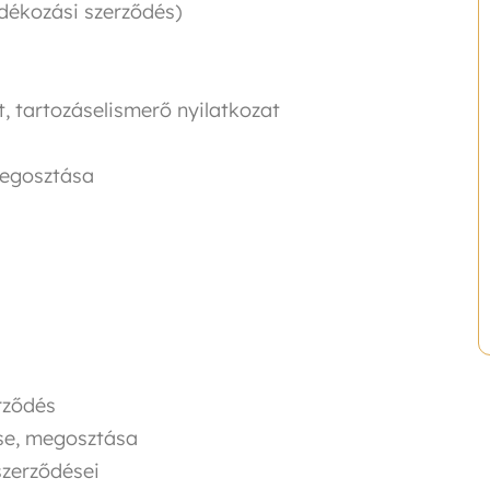
ndékozási szerződés)
t, tartozáselismerő nyilatkozat
megosztása
rződés
se, megosztása
 szerződései