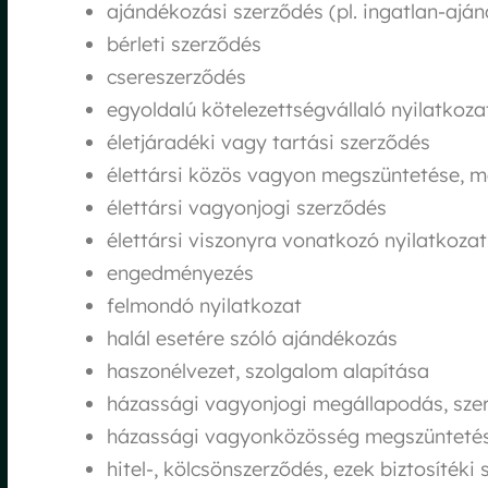
ajándékozási szerződés (pl. ingatlan-ajá
bérleti szerződés
csereszerződés
egyoldalú kötelezettségvállaló nyilatkoza
életjáradéki vagy tartási szerződés
élettársi közös vagyon megszüntetése, 
élettársi vagyonjogi szerződés
élettársi viszonyra vonatkozó nyilatkozat
engedményezés
felmondó nyilatkozat
halál esetére szóló ajándékozás
haszonélvezet, szolgalom alapítása
házassági vagyonjogi megállapodás, sze
házassági vagyonközösség megszünteté
hitel-, kölcsönszerződés, ezek biztosítéki