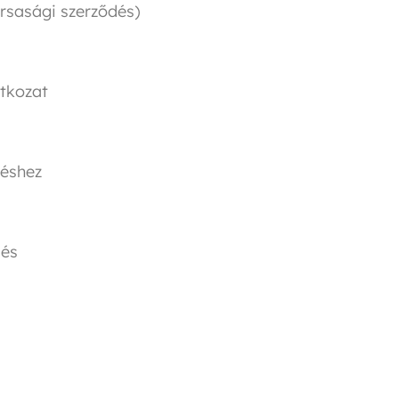
ársasági szerződés)
atkozat
téshez
dés