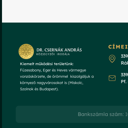
CÍME
33
Rák
Kiemelt működési területünk:
Füzesabony, Eger és Heves vármegye
33
vonzáskörzete, de örömmel kiszolgáljuk a
Pf.
környező nagyvárosokat is (Miskolc,
Szolnok és Budapest).
Bankszámla szám
: 