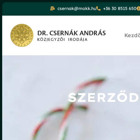
csernak@mokk.hu
+36 30 8515 650
Kezd
SZERZŐD