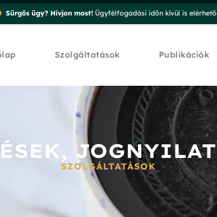
Sürgős ügy? Hívjon most!
Ügyfélfogadási időn kívül is elérhet
őlap
Szolgáltatások
Publikációk
ÉSEK, JOGNYILA
SZOLGÁLTATÁSOK