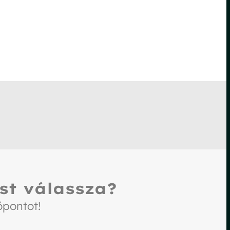
st válassza?
őpontot!