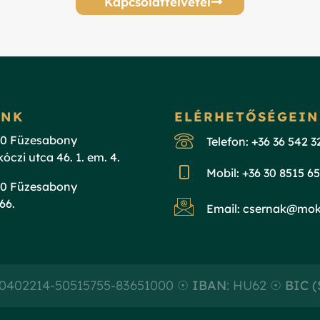
Kapcsolatfelvétel
INK
ELÉRHETŐSÉGEIN
90 Füzesabony
Telefon: +36 36 542 3
óczi utca 46. 1. em. 4.
Mobil: +36 30 8515 6
90 Füzesabony
 66.
Email: csernak@mok
10402214-50515755-83651000 ☉
IBAN
: HU62 ☉
BIC 