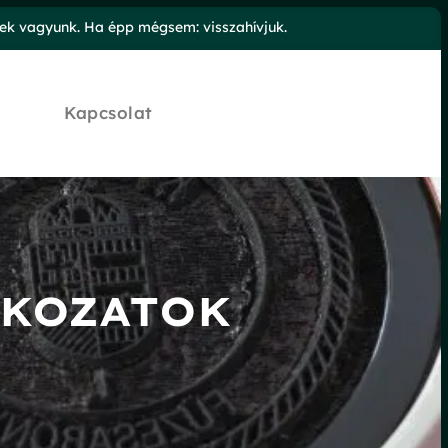
őek vagyunk. Ha épp mégsem: visszahívjuk.
Kapcsolat
TKOZATOK