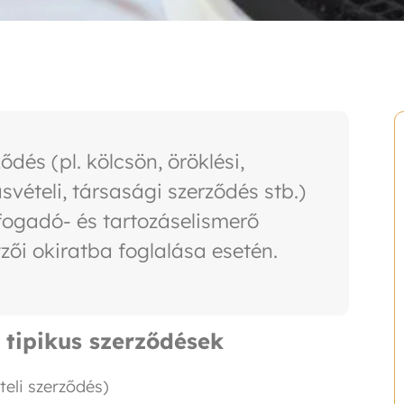
dés (pl. kölcsön, öröklési,
svételi, társasági szerződés stb.)
efogadó- és tartozáselismerő
ői okiratba foglalása esetén.
 tipikus szerződések
teli szerződés)