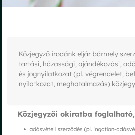
Közjegyző irodánk eljár bármely szerző
tartási, házassági, ajándékozási, adá
és jognyilatkozat (pl. végrendelet, b
nyilatkozat, meghatalmazás) közjegyz
Közjegyzői okiratba foglalható,
adásvételi szerződés (pl. ingatlan-adásvé