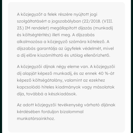
A közjegyzőt a felek részére nyújtott jogi
szolgáltatásért a jogszabályban (22/2018. (VIII.
23.) IM rendelet) megállapított díjazás (munkadíj
és költségtérítés) illeti meg. A díjszabás
alkalmazása a közjegyző számára kötelező. A
díjszabás garantálja az ügyfelek védelmét, mivel
a díj előre kiszámítható és utólag ellenőrizhető.
A közjegyzői díjnak négy eleme van. A közjegyzői
díj alapját képező munkadíj, és az ennek 40 %-át
képező költségátalány, valamint az ezekhez
kapcsolódó hiteles kiadmányok vagy másolatok
díja, továbbá a készkiadások.
Az adott közjegyzői tevékenység várható díjának
kérdésében forduljon bizalommal
munkatársainkhoz.