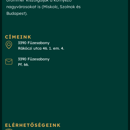
örömmel kiszolgáljuk a környező
nagyvárosokat is (Miskolc, Szolnok és
Budapest).
CÍMEINK
3390 Füzesabony
Rákóczi utca 46. 1. em. 4.
3390 Füzesabony
Pf. 66.
ELÉRHETŐSÉGEINK