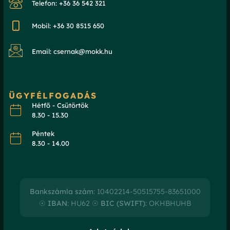
Telefon: +36 36 542 321
Mobil: +36 30 8515 650
Email: csernak@mokk.hu
ÜGYFÉLFOGADÁS
Hétfő - Csütörtök
8.30 - 15.30
Péntek
8.30 - 14.00
Bankszámla szám
: 10402214-50515755-83651000
☉
IBAN
: HU62 ☉
BIC (SWIFT)
: OKHBHUHB