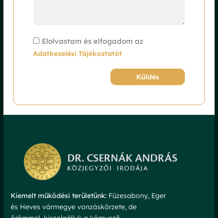
Elolvastam és elfogadom az
Adatkezelési Tájékoztatót
Küldés
Alternative:
Kiemelt működési területünk:
Füzesabony, Eger
és Heves vármegye vonzáskörzete, de