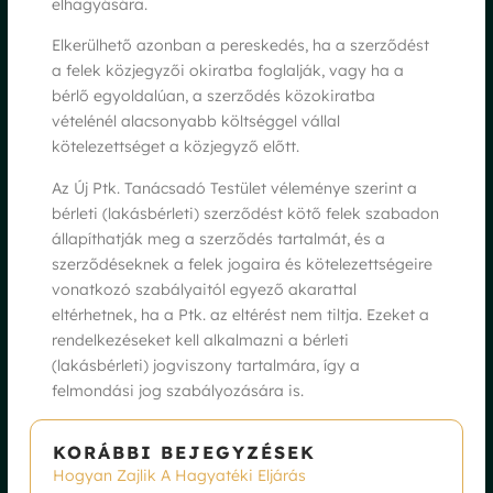
elhagyására.
Elkerülhető azonban a pereskedés, ha a szerződést
a felek közjegyzői okiratba foglalják, vagy ha a
bérlő egyoldalúan, a szerződés közokiratba
vételénél alacsonyabb költséggel vállal
kötelezettséget a közjegyző előtt.
Az Új Ptk. Tanácsadó Testület véleménye szerint a
bérleti (lakásbérleti) szerződést kötő felek szabadon
állapíthatják meg a szerződés tartalmát, és a
szerződéseknek a felek jogaira és kötelezettségeire
vonatkozó szabályaitól egyező akarattal
eltérhetnek, ha a Ptk. az eltérést nem tiltja. Ezeket a
rendelkezéseket kell alkalmazni a bérleti
(lakásbérleti) jogviszony tartalmára, így a
felmondási jog szabályozására is.
KORÁBBI BEJEGYZÉSEK
Hogyan Zajlik A Hagyatéki Eljárás