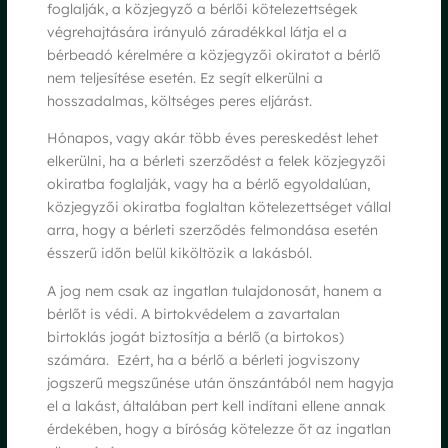
foglalják, a közjegyző a bérlői kötelezettségek
végrehajtására irányuló záradékkal látja el a
bérbeadó kérelmére a közjegyzői okiratot a bérlő
nem teljesítése esetén. Ez segít elkerülni a
hosszadalmas, költséges peres eljárást.
Hónapos, vagy akár több éves pereskedést lehet
elkerülni, ha a bérleti szerződést a felek közjegyzői
okiratba foglalják, vagy ha a bérlő egyoldalúan,
közjegyzői okiratba foglaltan kötelezettséget vállal
arra, hogy a bérleti szerződés felmondása esetén
ésszerű időn belül kiköltözik a lakásból.
A jog nem csak az ingatlan tulajdonosát, hanem a
bérlőt is védi. A birtokvédelem a zavartalan
birtoklás jogát biztosítja a bérlő (a birtokos)
számára. Ezért, ha a bérlő a bérleti jogviszony
jogszerű megszűnése után önszántából nem hagyja
el a lakást, általában pert kell indítani ellene annak
érdekében, hogy a bíróság kötelezze őt az ingatlan