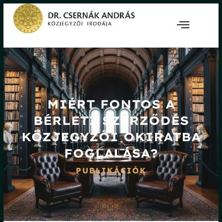
MIÉRT FONTOS A
BÉRLETI SZERZŐDÉS
KÖZJEGYZŐI OKIRATBA
FOGLALÁSA?
PUBLIKÁCIÓK