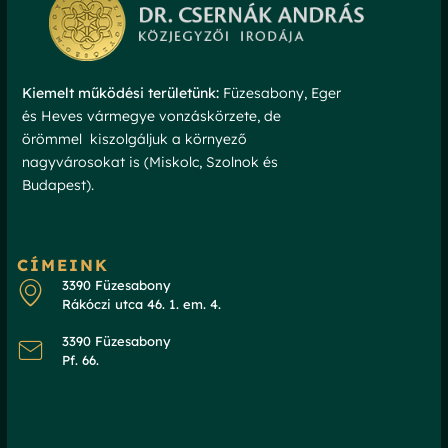
Kiemelt működési területünk:
Füzesabony, Eger
és Heves vármegye vonzáskörzete, de
örömmel kiszolgáljuk a környező
nagyvárosokat is (Miskolc, Szolnok és
Budapest).
CÍMEINK
3390 Füzesabony
Rákóczi utca 46. 1. em. 4.
3390 Füzesabony
Pf. 66.