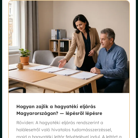
Hogyan zajlik a hagyatéki eljárás
Magyarországon? — lépésről lépésre
Röviden: A hagyatéki eljárás rendszerint a
halálesetről való hivatalos tudomásszerzéssel,
majd a hagyatéki leltár felvételével indul. A leltárt a