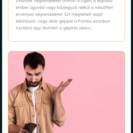
Írhatunk végrendeletet otthon is?Igen, a legtöbb
ember ügyvéd vagy közjegyző nélkül is készíthet
érvényes végrendeletet. Ezt megteheti saját
kézírással, vagy akár géppel is.Fontos azonban
tisztázni egy tévhitet: a gépírás akkor...