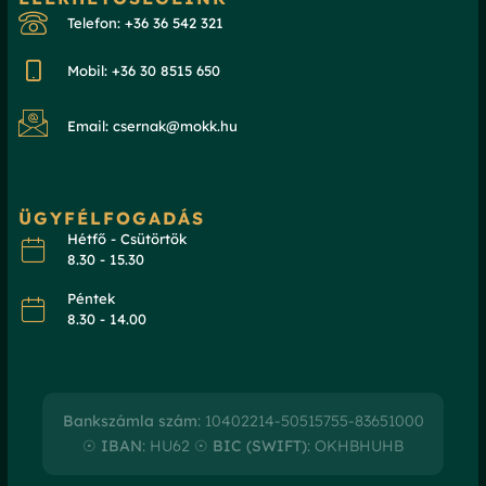
Telefon: +36 36 542 321
Mobil: +36 30 8515 650
Email: csernak@mokk.hu
ÜGYFÉLFOGADÁS
Hétfő - Csütörtök
8.30 - 15.30
Péntek
8.30 - 14.00
Bankszámla szám
: 10402214-50515755-83651000
☉
IBAN
: HU62 ☉
BIC (SWIFT)
: OKHBHUHB