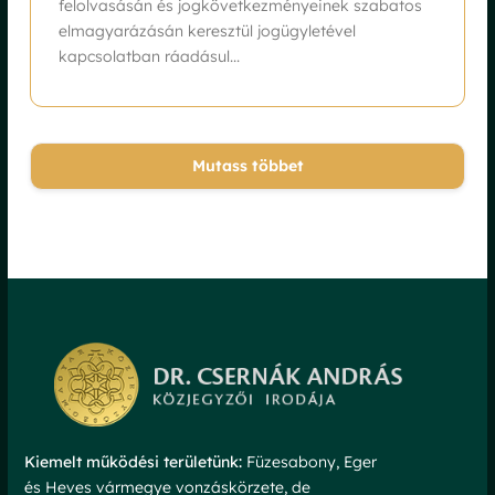
felolvasásán és jogkövetkezményeinek szabatos
elmagyarázásán keresztül jogügyletével
kapcsolatban ráadásul...
Mutass többet
Kiemelt működési területünk:
Füzesabony, Eger
és Heves vármegye vonzáskörzete, de