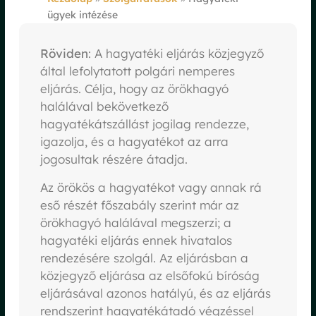
ügyek intézése
Röviden
: A hagyatéki eljárás közjegyző
által lefolytatott polgári nemperes
eljárás. Célja, hogy az örökhagyó
halálával bekövetkező
hagyatékátszállást jogilag rendezze,
igazolja, és a hagyatékot az arra
jogosultak részére átadja.
Az örökös a hagyatékot vagy annak rá
eső részét főszabály szerint már az
örökhagyó halálával megszerzi; a
hagyatéki eljárás ennek hivatalos
rendezésére szolgál. Az eljárásban a
közjegyző eljárása az elsőfokú bíróság
eljárásával azonos hatályú, és az eljárás
rendszerint hagyatékátadó végzéssel