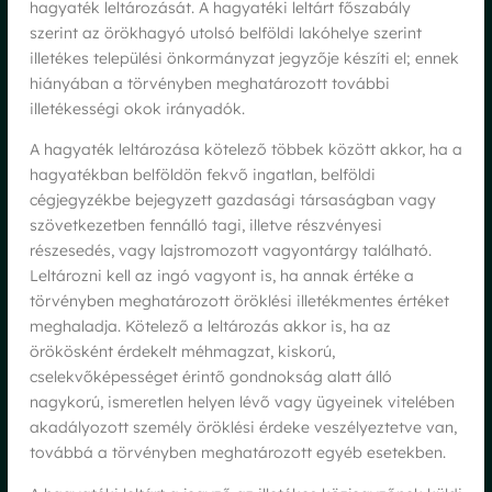
hagyaték leltározását. A hagyatéki leltárt főszabály
szerint az örökhagyó utolsó belföldi lakóhelye szerint
illetékes települési önkormányzat jegyzője készíti el; ennek
hiányában a törvényben meghatározott további
illetékességi okok irányadók.
A hagyaték leltározása kötelező többek között akkor, ha a
hagyatékban belföldön fekvő ingatlan, belföldi
cégjegyzékbe bejegyzett gazdasági társaságban vagy
szövetkezetben fennálló tagi, illetve részvényesi
részesedés, vagy lajstromozott vagyontárgy található.
Leltározni kell az ingó vagyont is, ha annak értéke a
törvényben meghatározott öröklési illetékmentes értéket
meghaladja. Kötelező a leltározás akkor is, ha az
örökösként érdekelt méhmagzat, kiskorú,
cselekvőképességet érintő gondnokság alatt álló
nagykorú, ismeretlen helyen lévő vagy ügyeinek vitelében
akadályozott személy öröklési érdeke veszélyeztetve van,
továbbá a törvényben meghatározott egyéb esetekben.