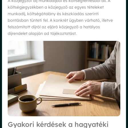
A közjegyzői díj munkadíjból és költségtérítésből áll. A
költségjegyzékben a közjegyző az egyes tételeket
munkadíj, költségátalány és készkiadás szerinti
bontásban tünteti fel. A konkrét ügyben várható, illetve
felszámított díjról az eljáró közjegyző a hatályos
díjrendelet alapján ad tájékoztatást.
Gyakori kérdések a hagyatéki