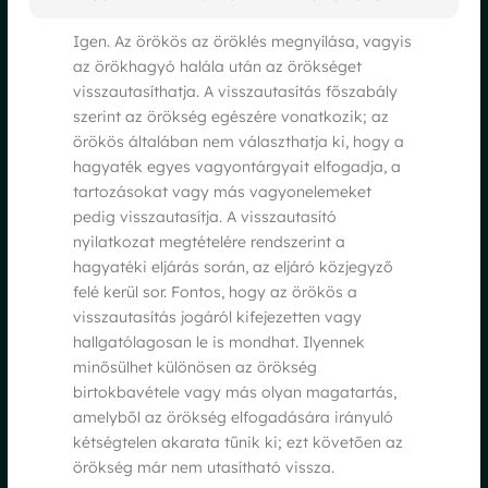
Igen. Az örökös az öröklés megnyílása, vagyis
az örökhagyó halála után az örökséget
visszautasíthatja. A visszautasítás főszabály
szerint az örökség egészére vonatkozik; az
örökös általában nem választhatja ki, hogy a
hagyaték egyes vagyontárgyait elfogadja, a
tartozásokat vagy más vagyonelemeket
pedig visszautasítja. A visszautasító
nyilatkozat megtételére rendszerint a
hagyatéki eljárás során, az eljáró közjegyző
felé kerül sor. Fontos, hogy az örökös a
visszautasítás jogáról kifejezetten vagy
hallgatólagosan le is mondhat. Ilyennek
minősülhet különösen az örökség
birtokbavétele vagy más olyan magatartás,
amelyből az örökség elfogadására irányuló
kétségtelen akarata tűnik ki; ezt követően az
örökség már nem utasítható vissza.