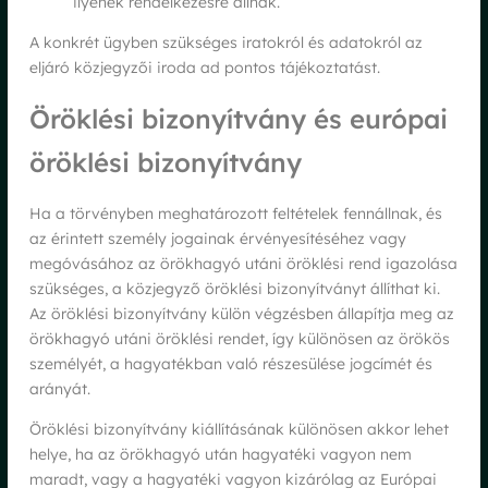
ilyenek rendelkezésre állnak.
A konkrét ügyben szükséges iratokról és adatokról az
eljáró közjegyzői iroda ad pontos tájékoztatást.
Öröklési bizonyítvány és európai
öröklési bizonyítvány
Ha a törvényben meghatározott feltételek fennállnak, és
az érintett személy jogainak érvényesítéséhez vagy
megóvásához az örökhagyó utáni öröklési rend igazolása
szükséges, a közjegyző öröklési bizonyítványt állíthat ki.
Az öröklési bizonyítvány külön végzésben állapítja meg az
örökhagyó utáni öröklési rendet, így különösen az örökös
személyét, a hagyatékban való részesülése jogcímét és
arányát.
Öröklési bizonyítvány kiállításának különösen akkor lehet
helye, ha az örökhagyó után hagyatéki vagyon nem
maradt, vagy a hagyatéki vagyon kizárólag az Európai