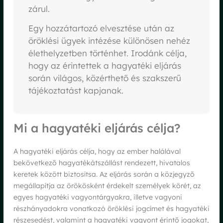
zárul.
Egy hozzátartozó elvesztése után az
öröklési ügyek intézése különösen nehéz
élethelyzetben történhet. Irodánk célja,
hogy az érintettek a hagyatéki eljárás
során világos, közérthető és szakszerű
tájékoztatást kapjanak.
Mi a hagyatéki eljárás célja?
A hagyatéki eljárás célja, hogy az ember halálával
bekövetkező hagyatékátszállást rendezett, hivatalos
keretek között biztosítsa. Az eljárás során a közjegyző
megállapítja az örökösként érdekelt személyek körét, az
egyes hagyatéki vagyontárgyakra, illetve vagyoni
részhányadokra vonatkozó öröklési jogcímet és hagyatéki
részesedést, valamint a hagyatéki vagyont érintő jogokat,