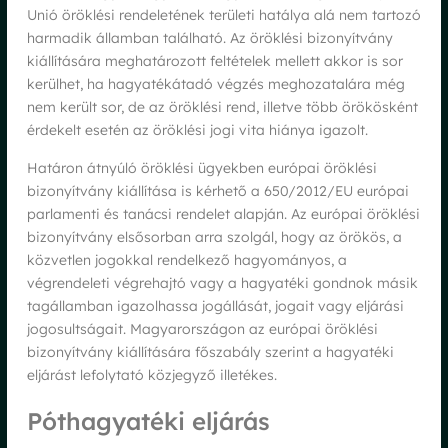
Unió öröklési rendeletének területi hatálya alá nem tartozó
harmadik államban található. Az öröklési bizonyítvány
kiállítására meghatározott feltételek mellett akkor is sor
kerülhet, ha hagyatékátadó végzés meghozatalára még
nem került sor, de az öröklési rend, illetve több örökösként
érdekelt esetén az öröklési jogi vita hiánya igazolt.
Határon átnyúló öröklési ügyekben európai öröklési
bizonyítvány kiállítása is kérhető a 650/2012/EU európai
parlamenti és tanácsi rendelet alapján. Az európai öröklési
bizonyítvány elsősorban arra szolgál, hogy az örökös, a
közvetlen jogokkal rendelkező hagyományos, a
végrendeleti végrehajtó vagy a hagyatéki gondnok másik
tagállamban igazolhassa jogállását, jogait vagy eljárási
jogosultságait. Magyarországon az európai öröklési
bizonyítvány kiállítására főszabály szerint a hagyatéki
eljárást lefolytató közjegyző illetékes.
Póthagyatéki eljárás