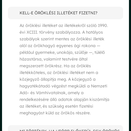
KELL-E ÖRÖKLÉSI ILLETÉKET FIZETNI?
Az öröklési illetéket az illetékekről szóló 1990.
évi XCIII. törvény szabályozza. A hatályos
szabályok szerint mentes az öröklési illeték
alól az örökhagyó egyenes ági rokona —
például gyermeke, unokája, szülője —, túlélő
házastársa, valamint testvére által
megszerzett örökrész. Ha az öröklés
illetékköteles, az öröklési illetéket nem a
közjegyző állapítja meg. A közjegyző a
hagyatékátadó végzést megküldi a Nemzeti
Adó- és Vámhivatalnak, amely a
rendelkezésére álló adatok alapján kiszámítja
az illetéket, és szükség esetén fizetési
meghagyást küld az örökös részére.