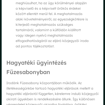
meghiúsulhat, ha az ügy körülményei alapján
a képviselő és a képviselt örökös érdekei
között ellentét merül fel. A meghatalmazás
alaki követelményeiről, az egyezségkötésre is
kiterjedő meghatalmazás szükséges
tartalmáról, valamint a külföldön kiállított
vagy idegen nyelvű meghatalmazás
elfogadhatóságáról az eljáró közjegyzői iroda
ad pontos tájékoztatást.
Hagyatéki ügyintézés
Füzesabonyban
Irodánk Füzesabony központjában működik. Az
illetékességünkbe tartozó hagyatéki eljárások mellett a
hagyatéki eljárástól független, kérelemre induló közjegyzői
okirati ügyekben is rendelkezésére állunk. Így különösen
végrendelet közjegyzői okiratba foglalása, öröklési