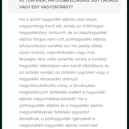
MI TÖRTÉNIK, HA UTÓBB ELŐKERÜL EGY ÖRÖKÖS
VAGY EGY VAGYONTÁRGY?
Ha a lezárt hagyatéki eljárás után olyan
vagyontárgy kerül elő, amely az örökhagyó
hagyatékához tartozott, de az alaphagyatéki
eljárás tárgya nem volt, póthagyatéki eljárás
lefolytatására kerülhet sor. Ha pedig utóbb
olyan örökös, végintézkedés vagy más
lényeges tény válik ismertté, amely a korábbi
hagyatéki eljárásban nem került elbírálásra, és
az öröklés rendjét, az öröklési jogcímet vagy a
hagyatéki részesedés arányát
megváltoztathatta volna, a törvényben
meghatározott feltételek mellett a hagyatéki
eljárás megismétlése kérhető. Ha a
póthagyatéki eljárás és a hagyatéki eljárás
megismétlésének feltételei egyaránt
fennállnak, a póthagyatéki igényeket a
megismételt hagyatéki eljárás során kell