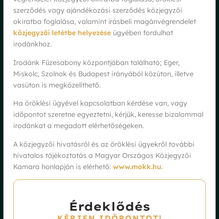
szerződés vagy ajándékozási szerződés közjegyzői
okiratba foglalása, valamint írásbeli magánvégrendelet
közjegyzői letétbe helyezése
ügyében fordulhat
irodánkhoz.
Irodánk Füzesabony központjában található; Eger,
Miskolc, Szolnok és Budapest irányából közúton, illetve
vasúton is megközelíthető.
Ha öröklési ügyével kapcsolatban kérdése van, vagy
időpontot szeretne egyeztetni, kérjük, keresse bizalommal
irodánkat a megadott elérhetőségeken.
A közjegyzői hivatásról és az öröklési ügyekről további
hivatalos tájékoztatás a Magyar Országos Közjegyzői
Kamara honlapján is elérhető:
www.mokk.hu
.
Érdeklődés
KÉRJEN IDŐPONTOT!