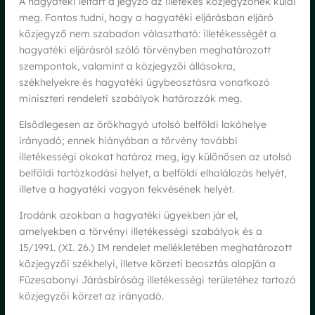
A hagyatéki leltárt a jegyző az illetékes közjegyzőnek küldi
meg. Fontos tudni, hogy a hagyatéki eljárásban eljáró
közjegyző nem szabadon választható: illetékességét a
hagyatéki eljárásról szóló törvényben meghatározott
szempontok, valamint a közjegyzői állásokra,
székhelyekre és hagyatéki ügybeosztásra vonatkozó
miniszteri rendeleti szabályok határozzák meg.
Elsődlegesen az örökhagyó utolsó belföldi lakóhelye
irányadó; ennek hiányában a törvény további
illetékességi okokat határoz meg, így különösen az utolsó
belföldi tartózkodási helyet, a belföldi elhalálozás helyét,
illetve a hagyatéki vagyon fekvésének helyét.
Irodánk azokban a hagyatéki ügyekben jár el,
amelyekben a törvényi illetékességi szabályok és a
15/1991. (XI. 26.) IM rendelet mellékletében meghatározott
közjegyzői székhelyi, illetve körzeti beosztás alapján a
Füzesabonyi Járásbíróság illetékességi területéhez tartozó
közjegyzői körzet az irányadó.