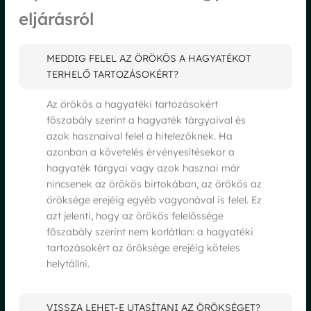
eljárásról
MEDDIG FELEL AZ ÖRÖKÖS A HAGYATÉKOT
TERHELŐ TARTOZÁSOKÉRT?
Az örökös a hagyatéki tartozásokért
főszabály szerint a hagyaték tárgyaival és
azok hasznaival felel a hitelezőknek. Ha
azonban a követelés érvényesítésekor a
hagyaték tárgyai vagy azok hasznai már
nincsenek az örökös birtokában, az örökös az
öröksége erejéig egyéb vagyonával is felel. Ez
azt jelenti, hogy az örökös felelőssége
főszabály szerint nem korlátlan: a hagyatéki
tartozásokért az öröksége erejéig köteles
helytállni.
VISSZA LEHET-E UTASÍTANI AZ ÖRÖKSÉGET?