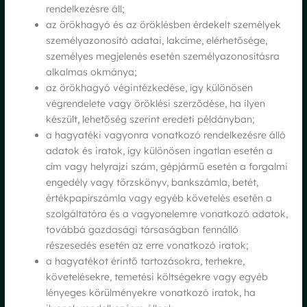
rendelkezésre áll;
az örökhagyó és az öröklésben érdekelt személyek
személyazonosító adatai, lakcíme, elérhetősége,
személyes megjelenés esetén személyazonosításra
alkalmas okmánya;
az örökhagyó végintézkedése, így különösen
végrendelete vagy öröklési szerződése, ha ilyen
készült, lehetőség szerint eredeti példányban;
a hagyatéki vagyonra vonatkozó rendelkezésre álló
adatok és iratok, így különösen ingatlan esetén a
cím vagy helyrajzi szám, gépjármű esetén a forgalmi
engedély vagy törzskönyv, bankszámla, betét,
értékpapírszámla vagy egyéb követelés esetén a
szolgáltatóra és a vagyonelemre vonatkozó adatok,
továbbá gazdasági társaságban fennálló
részesedés esetén az erre vonatkozó iratok;
a hagyatékot érintő tartozásokra, terhekre,
követelésekre, temetési költségekre vagy egyéb
lényeges körülményekre vonatkozó iratok, ha