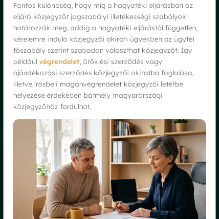
Fontos különbség, hogy míg a hagyatéki eljárásban az
eljáró közjegyzőt jogszabályi illetékességi szabályok
határozzák meg, addig a hagyatéki eljárástól független,
kérelemre induló közjegyzői okirati ügyekben az ügyfél
főszabály szerint szabadon választhat közjegyzőt. Így
például
végrendelet
, öröklési szerződés vagy
ajándékozási szerződés közjegyzői okiratba foglalása,
illetve írásbeli magánvégrendelet közjegyzői letétbe
helyezése érdekében bármely magyarországi
közjegyzőhöz fordulhat.