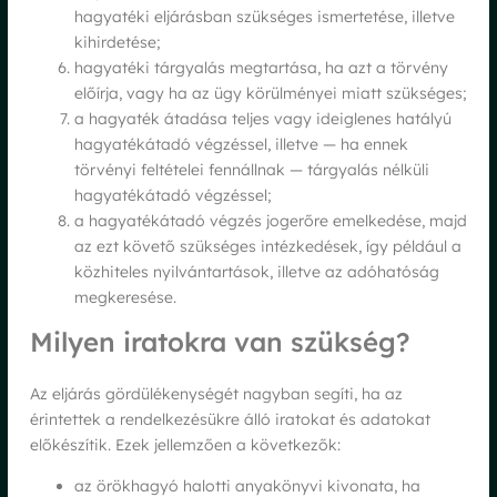
hagyatéki eljárásban szükséges ismertetése, illetve
kihirdetése;
hagyatéki tárgyalás megtartása, ha azt a törvény
előírja, vagy ha az ügy körülményei miatt szükséges;
a hagyaték átadása teljes vagy ideiglenes hatályú
hagyatékátadó végzéssel, illetve — ha ennek
törvényi feltételei fennállnak — tárgyalás nélküli
hagyatékátadó végzéssel;
a hagyatékátadó végzés jogerőre emelkedése, majd
az ezt követő szükséges intézkedések, így például a
közhiteles nyilvántartások, illetve az adóhatóság
megkeresése.
Milyen iratokra van szükség?
Az eljárás gördülékenységét nagyban segíti, ha az
érintettek a rendelkezésükre álló iratokat és adatokat
előkészítik. Ezek jellemzően a következők:
az örökhagyó halotti anyakönyvi kivonata, ha