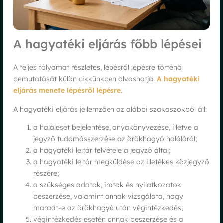
A hagyatéki eljárás főbb lépései
A teljes folyamat részletes, lépésről lépésre történő
bemutatását külön cikkünkben olvashatja:
A hagyatéki
eljárás menete lépésről lépésre
.
A hagyatéki eljárás jellemzően az alábbi szakaszokból áll:
a haláleset bejelentése, anyakönyvezése, illetve a
jegyző tudomásszerzése az örökhagyó haláláról;
a hagyatéki leltár felvétele a jegyző által;
a hagyatéki leltár megküldése az illetékes közjegyző
részére;
a szükséges adatok, iratok és nyilatkozatok
beszerzése, valamint annak vizsgálata, hogy
maradt-e az örökhagyó után végintézkedés;
végintézkedés esetén annak beszerzése és a