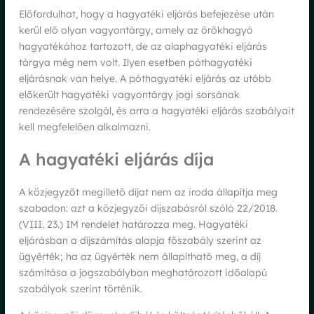
Előfordulhat, hogy a hagyatéki eljárás befejezése után
kerül elő olyan vagyontárgy, amely az örökhagyó
hagyatékához tartozott, de az alaphagyatéki eljárás
tárgya még nem volt. Ilyen esetben póthagyatéki
eljárásnak van helye. A póthagyatéki eljárás az utóbb
előkerült hagyatéki vagyontárgy jogi sorsának
rendezésére szolgál, és arra a hagyatéki eljárás szabályait
kell megfelelően alkalmazni.
A hagyatéki eljárás díja
A közjegyzőt megillető díjat nem az iroda állapítja meg
szabadon: azt a közjegyzői díjszabásról szóló 22/2018.
(VIII. 23.) IM rendelet határozza meg. Hagyatéki
eljárásban a díjszámítás alapja főszabály szerint az
ügyérték; ha az ügyérték nem állapítható meg, a díj
számítása a jogszabályban meghatározott időalapú
szabályok szerint történik.