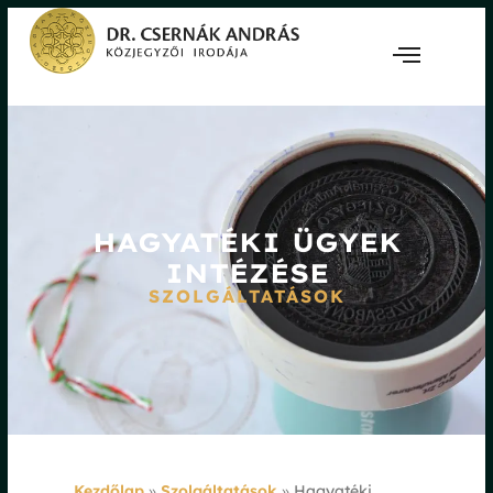
HAGYATÉKI ÜGYEK
INTÉZÉSE
SZOLGÁLTATÁSOK
Kezdőlap
»
Szolgáltatások
»
Hagyatéki