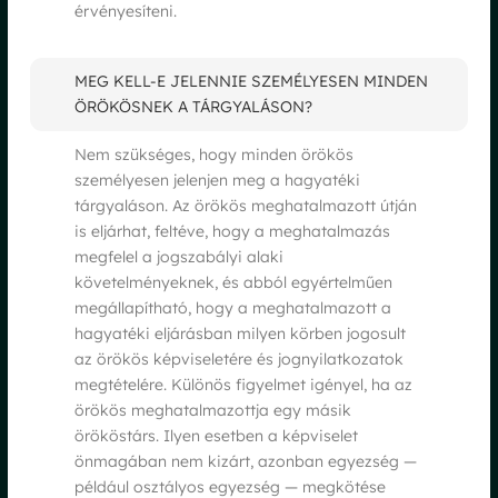
érvényesíteni.
MEG KELL-E JELENNIE SZEMÉLYESEN MINDEN
ÖRÖKÖSNEK A TÁRGYALÁSON?
Nem szükséges, hogy minden örökös
személyesen jelenjen meg a hagyatéki
tárgyaláson. Az örökös meghatalmazott útján
is eljárhat, feltéve, hogy a meghatalmazás
megfelel a jogszabályi alaki
követelményeknek, és abból egyértelműen
megállapítható, hogy a meghatalmazott a
hagyatéki eljárásban milyen körben jogosult
az örökös képviseletére és jognyilatkozatok
megtételére. Különös figyelmet igényel, ha az
örökös meghatalmazottja egy másik
örököstárs. Ilyen esetben a képviselet
önmagában nem kizárt, azonban egyezség —
például osztályos egyezség — megkötése