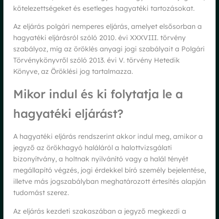
kötelezettségeket és esetleges hagyatéki tartozásokat.
Az eljárás polgári nemperes eljárás, amelyet elsősorban a
hagyatéki eljárásról szóló 2010. évi XXXVIII. törvény
szabályoz, míg az öröklés anyagi jogi szabályait a Polgári
Törvénykönyvről szóló 2013. évi V. törvény Hetedik
Könyve, az Öröklési jog tartalmazza.
Mikor indul és ki folytatja le a
hagyatéki eljárást?
A hagyatéki eljárás rendszerint akkor indul meg, amikor a
jegyző az örökhagyó haláláról a halottvizsgálati
bizonyítvány, a holtnak nyilvánító vagy a halál tényét
megállapító végzés, jogi érdekkel bíró személy bejelentése,
illetve más jogszabályban meghatározott értesítés alapján
tudomást szerez.
Az eljárás kezdeti szakaszában a jegyző megkezdi a