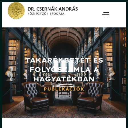
TAKARÉKBETÉT ÉS
FOLYÓSZÁMLA A
HAGYATÉKBAN
PUBLIKÁCIÓK