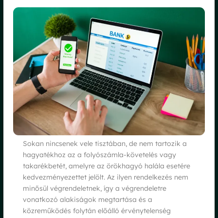
Sokan nincsenek vele tisztában, de nem tartozik a
hagyatékhoz az a folyószámla-követelés vagy
takarékbetét, amelyre az örökhagyó halála esetére
kedvezményezettet jelölt. Az ilyen rendelkezés nem
minősül végrendeletnek, így a végrendeletre
vonatkozó alakiságok megtartása és a
közreműködés folytán előálló érvénytelenség