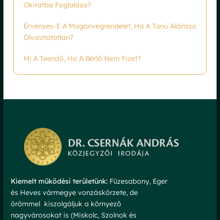
Okiratba Foglalása?
Érvényes-E A Magánvégrendelet, Ha A Tanú Aláírása
Olvashatatlan?
Mi A Teendő, Ha A Bérlő Nem Fizet?
Kiemelt működési területünk:
Füzesabony, Eger
és Heves vármegye vonzáskörzete, de
örömmel kiszolgáljuk a környező
nagyvárosokat is (Miskolc, Szolnok és