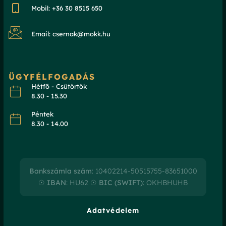
Mobil: +36 30 8515 650
Email: csernak@mokk.hu
ÜGYFÉLFOGADÁS
Hétfő - Csütörtök
8.30 - 15.30
Péntek
8.30 - 14.00
Bankszámla szám
: 10402214-50515755-83651000
☉
IBAN
: HU62 ☉
BIC (SWIFT)
: OKHBHUHB
Adatvédelem