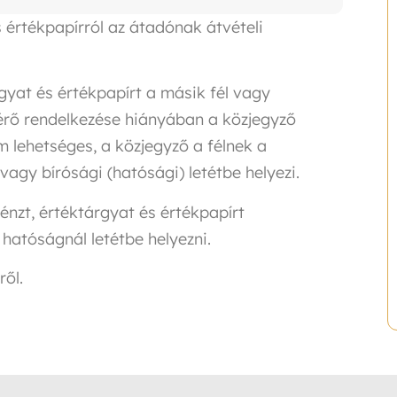
s értékpapírról az átadónak átvételi
rgyat és értékpapírt a másik fél vagy
ltérő rendelkezése hiányában a közjegyző
em lehetséges, a közjegyző a félnek a
vagy bírósági (hatósági) letétbe helyezi.
pénzt, értéktárgyat és értékpapírt
hatóságnál letétbe helyezni.
ről.