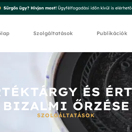
Sürgős ügy? Hívjon most!
Ügyfélfogadási időn kívül is elérhet
őlap
Szolgáltatások
Publikációk
RTÉKTÁRGY ÉS ÉR
BIZALMI ŐRZÉSE
SZOLGÁLTATÁSOK