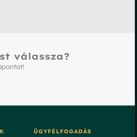
st válassza?
őpontot!
K
ÜGYFÉLFOGADÁS