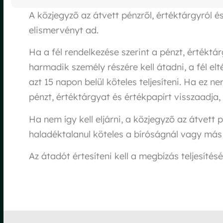
A közjegyző az átvett pénzről, értéktárgyról é
elismervényt ad.
Ha a fél rendelkezése szerint a pénzt, értéktá
harmadik személy részére kell átadni, a fél e
azt 15 napon belül köteles teljesíteni. Ha ez n
pénzt, értéktárgyat és értékpapírt visszaadja, 
Ha nem így kell eljárni, a közjegyző az átvett 
haladéktalanul köteles a bíróságnál vagy más 
Az átadót értesíteni kell a megbízás teljesítésé