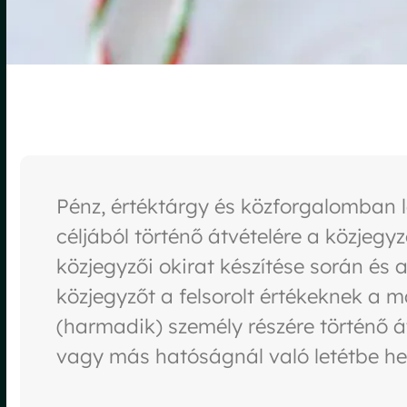
Pénz, értéktárgy és közforgalomban l
céljából történő átvételére a közjegyz
közjegyzői okirat készítése során és
közjegyzőt a felsorolt értékeknek a má
(harmadik) személy részére történő á
vagy más hatóságnál való letétbe he