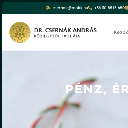
csernak@mokk.hu
+36 30 8515 650
Kezd
PÉNZ, É