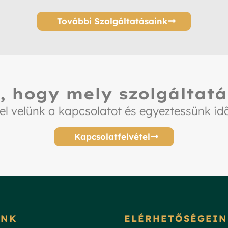
További Szolgáltatásaink
, hogy mely szolgáltatá
el velünk a kapcsolatot és egyeztessünk id
Kapcsolatfelvétel
INK
ELÉRHETŐSÉGEIN