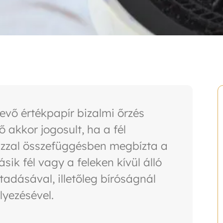
evő értékpapír bizalmi őrzés
ő akkor jogosult, ha a fél
 azzal összefüggésben megbízta a
sik fél vagy a feleken kívül álló
tadásával, illetőleg bíróságnál
lyezésével.