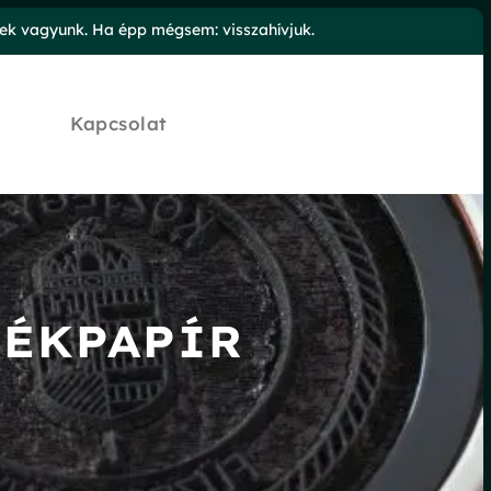
őek vagyunk. Ha épp mégsem: visszahívjuk.
Kapcsolat
TÉKPAPÍR