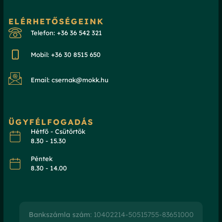
ELÉRHETŐSÉGEINK
Telefon: +36 36 542 321
Mobil: +36 30 8515 650
Email: csernak@mokk.hu
ÜGYFÉLFOGADÁS
Hétfő - Csütörtök
8.30 - 15.30
Péntek
8.30 - 14.00
Bankszámla szám
: 10402214-50515755-83651000