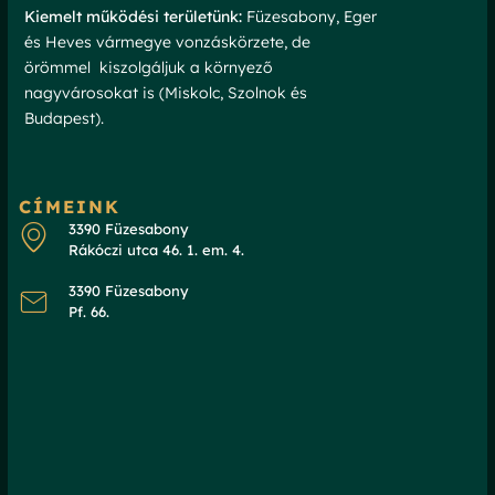
Kiemelt működési területünk:
Füzesabony, Eger
és Heves vármegye vonzáskörzete, de
örömmel kiszolgáljuk a környező
nagyvárosokat is (Miskolc, Szolnok és
Budapest).
CÍMEINK
3390 Füzesabony
Rákóczi utca 46. 1. em. 4.
3390 Füzesabony
Pf. 66.