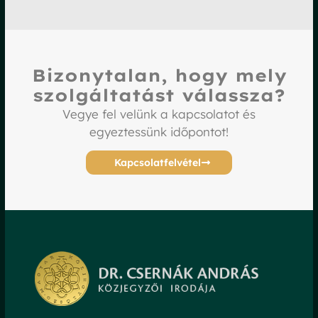
Bizonytalan, hogy mely
szolgáltatást válassza?
Vegye fel velünk a kapcsolatot és
egyeztessünk időpontot!
Kapcsolatfelvétel