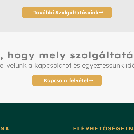
További Szolgáltatásaink
, hogy mely szolgáltatá
el velünk a kapcsolatot és egyeztessünk id
Kapcsolatfelvétel
INK
ELÉRHETŐSÉGEIN