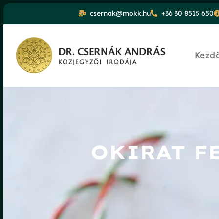
csernak@mokk.hu
+36 30 8515 650
Kezd
OKIRAT F