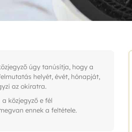
özjegyző úgy tanúsítja, hogy a
elmutatás helyét, évét, hónapját,
yzi az okiratra.
 a közjegyző e fél
megvan ennek a feltétele.