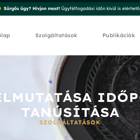
Sürgős ügy? Hívjon most!
Ügyfélfogadási időn kívül is elérhet
őlap
Szolgáltatások
Publikációk
ELMUTATÁSA IDŐ
TANÚSÍTÁSA
SZOLGÁLTATÁSOK