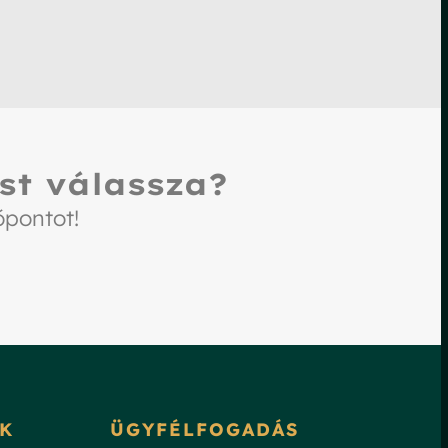
st válassza?
őpontot!
K
ÜGYFÉLFOGADÁS