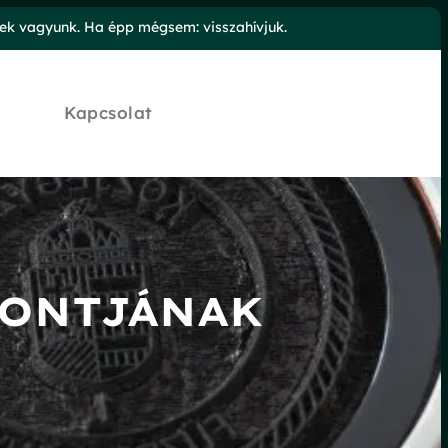
őek vagyunk. Ha épp mégsem: visszahívjuk.
Kapcsolat
PONTJÁNAK