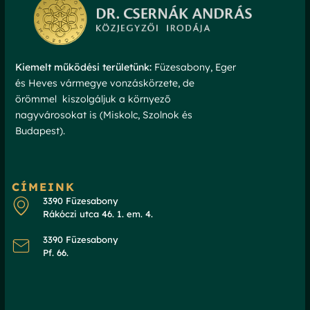
Kiemelt működési területünk:
Füzesabony, Eger
és Heves vármegye vonzáskörzete, de
örömmel kiszolgáljuk a környező
nagyvárosokat is (Miskolc, Szolnok és
Budapest).
CÍMEINK
3390 Füzesabony
Rákóczi utca 46. 1. em. 4.
3390 Füzesabony
Pf. 66.