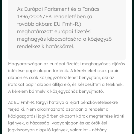
Az Európai Parlament és a Tanács
1896/2006/EK rendeletében (a
továbbiakban: EU Fmh-R.)
meghatározott európai fizetési
meghagyás kibocsátására a közjegyző
rendelkezik hatáskörrel.
Magyarországon az európai fizetési meghagyásos eljárás
intézése papír alapon történik. A kérelmeket csak papír
alapon és csak közjegyzőhöz lehet benyújtani, aki az
iratokat papír alapon állítja elő, és kézbesítteti a feleknek.
A kérelem bármelyik közjegyzőhöz benyújtható.
Az EU Fmh-R. tárgyi hatálya a lejárt pénzkövetelésekre
terjed ki. Nem alkalmazható azonban a rendelet a
közigazgatási jogkörben okozott károk megtérítése iránti
igények, a házassági vagyonjogon és az öröklési
jogviszonyon alapuló igények, valamint – néhány