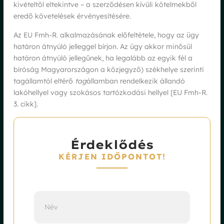
kivételtől eltekintve – a szerződésen kívüli kötelmekből
eredő követelések érvényesítésére.
Az EU Fmh-R. alkalmazásának előfeltétele, hogy az ügy
határon átnyúló jelleggel bírjon. Az ügy akkor minősül
határon átnyúló jellegűnek, ha legalább az egyik fél a
bíróság Magyarországon a közjegyző) székhelye szerinti
tagállamtól eltérő
tag
államban rendelkezik állandó
lakóhellyel vagy szokásos tartózkodási hellyel [EU Fmh-R.
3. cikk].
Érdeklődés
KÉRJEN IDŐPONTOT!